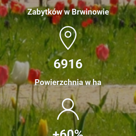
Zabytków w Brwinowie
6916
Powierzchnia w ha
+60%