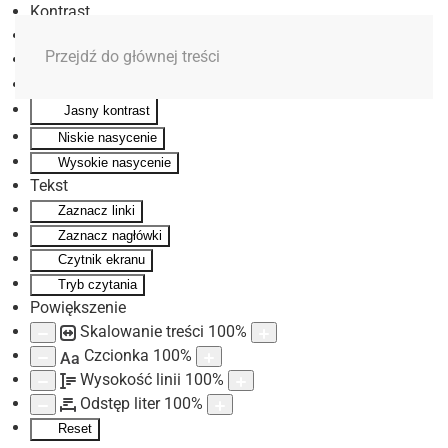
Kontrast
Odwróć kolory
Przejdź do głównej treści
Monochromatyczny
Ciemny kontrast
Jasny kontrast
Niskie nasycenie
Wysokie nasycenie
Tekst
Zaznacz linki
Zaznacz nagłówki
Czytnik ekranu
Tryb czytania
Powiększenie
Skalowanie treści
100
%
Czcionka
100
%
Aa
Wysokość linii
100
%
Odstęp liter
100
%
Reset