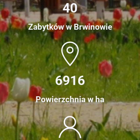
40
Zabytków w Brwinowie
6916
Powierzchnia w ha