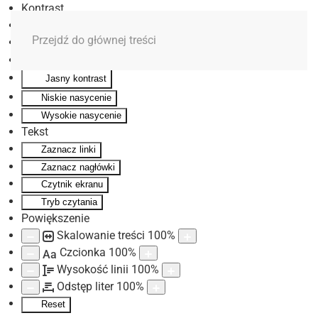
Kontrast
Odwróć kolory
Przejdź do głównej treści
Monochromatyczny
Ciemny kontrast
Jasny kontrast
Niskie nasycenie
Wysokie nasycenie
Tekst
Zaznacz linki
Zaznacz nagłówki
Czytnik ekranu
Tryb czytania
Powiększenie
Skalowanie treści
100
%
Czcionka
100
%
Aa
Wysokość linii
100
%
Odstęp liter
100
%
Reset