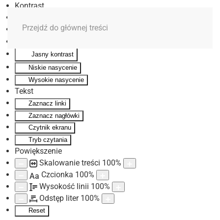
Kontrast
Odwróć kolory
Przejdź do głównej treści
Monochromatyczny
Ciemny kontrast
Jasny kontrast
Niskie nasycenie
Wysokie nasycenie
Tekst
Zaznacz linki
Zaznacz nagłówki
Czytnik ekranu
Tryb czytania
Powiększenie
Skalowanie treści
100
%
Czcionka
100
%
Aa
Wysokość linii
100
%
Odstęp liter
100
%
Reset