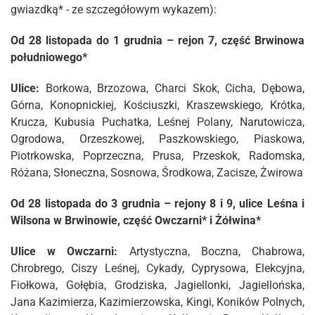
gwiazdką* - ze szczegółowym wykazem):
Od 28 listopada do 1 grudnia – rejon 7, część Brwinowa
południowego*
Ulice:
Borkowa, Brzozowa, Charci Skok, Cicha, Dębowa,
Górna, Konopnickiej, Kościuszki, Kraszewskiego, Krótka,
Krucza, Kubusia Puchatka, Leśnej Polany, Narutowicza,
Ogrodowa, Orzeszkowej, Paszkowskiego, Piaskowa,
Piotrkowska, Poprzeczna, Prusa, Przeskok, Radomska,
Różana, Słoneczna, Sosnowa, Środkowa, Zacisze, Żwirowa
Od 28 listopada do 3 grudnia – rejony 8 i 9, ulice Leśna i
Wilsona w Brwinowie, część Owczarni* i Żółwina*
Ulice w Owczarni:
Artystyczna, Boczna, Chabrowa,
Chrobrego, Ciszy Leśnej, Cykady, Cyprysowa, Elekcyjna,
Fiołkowa, Gołębia, Grodziska, Jagiellonki, Jagiellońska,
Jana Kazimierza, Kazimierzowska, Kingi, Koników Polnych,