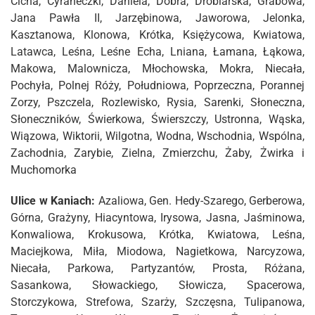
Cicha, Cyraneczki, Daniela, Dobra, Drobiarska, Grabowa,
Jana Pawła II, Jarzębinowa, Jaworowa, Jelonka,
Kasztanowa, Klonowa, Krótka, Księżycowa, Kwiatowa,
Latawca, Leśna, Leśne Echa, Lniana, Łamana, Łąkowa,
Makowa, Malownicza, Młochowska, Mokra, Niecała,
Pochyła, Polnej Róży, Południowa, Poprzeczna, Porannej
Zorzy, Pszczela, Rozlewisko, Rysia, Sarenki, Słoneczna,
Słoneczników, Świerkowa, Świerszczy, Ustronna, Wąska,
Wiązowa, Wiktorii, Wilgotna, Wodna, Wschodnia, Wspólna,
Zachodnia, Zarybie, Zielna, Zmierzchu, Żaby, Żwirka i
Muchomorka
Ulice w Kaniach:
Azaliowa, Gen. Hedy-Szarego, Gerberowa,
Górna, Grażyny, Hiacyntowa, Irysowa, Jasna, Jaśminowa,
Konwaliowa, Krokusowa, Krótka, Kwiatowa, Leśna,
Maciejkowa, Miła, Miodowa, Nagietkowa, Narcyzowa,
Niecała, Parkowa, Partyzantów, Prosta, Różana,
Sasankowa, Słowackiego, Słowicza, Spacerowa,
Storczykowa, Strefowa, Szarży, Szczęsna, Tulipanowa,