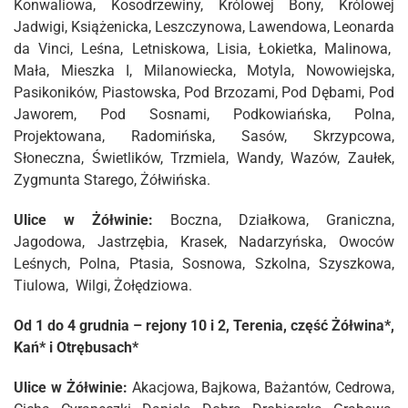
Konwaliowa, Kosodrzewiny, Królowej Bony, Królowej
Jadwigi, Książenicka, Leszczynowa, Lawendowa, Leonarda
da Vinci, Leśna, Letniskowa, Lisia, Łokietka, Malinowa,
Mała, Mieszka I, Milanowiecka, Motyla, Nowowiejska,
Pasikoników, Piastowska, Pod Brzozami, Pod Dębami, Pod
Jaworem, Pod Sosnami, Podkowiańska, Polna,
Projektowana, Radomińska, Sasów, Skrzypcowa,
Słoneczna, Świetlików, Trzmiela, Wandy, Wazów, Zaułek,
Zygmunta Starego, Żółwińska.
Ulice w Żółwinie:
Boczna, Działkowa, Graniczna,
Jagodowa, Jastrzębia, Krasek, Nadarzyńska, Owoców
Leśnych, Polna, Ptasia, Sosnowa, Szkolna, Szyszkowa,
Tiulowa, Wilgi, Żołędziowa.
Od 1 do 4 grudnia – rejony 10 i 2, Terenia, część Żółwina*,
Kań* i Otrębusach*
Ulice w Żółwinie:
Akacjowa, Bajkowa, Bażantów, Cedrowa,