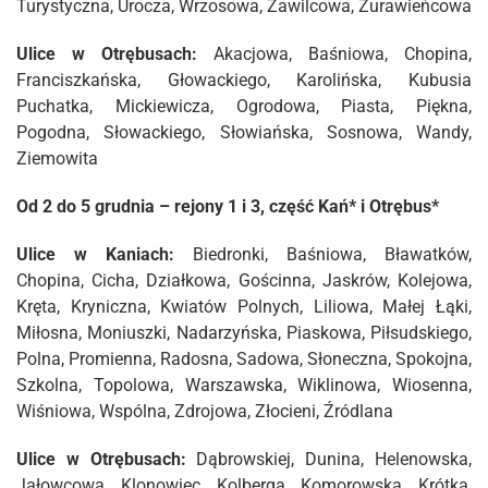
Turystyczna, Urocza, Wrzosowa, Zawilcowa, Żurawieńcowa
Ulice w Otrębusach:
Akacjowa, Baśniowa, Chopina,
Franciszkańska, Głowackiego, Karolińska, Kubusia
Puchatka, Mickiewicza, Ogrodowa, Piasta, Piękna,
Pogodna, Słowackiego, Słowiańska, Sosnowa, Wandy,
Ziemowita
Od 2 do 5 grudnia – rejony 1 i 3, część Kań* i Otrębus*
Ulice w Kaniach:
Biedronki, Baśniowa, Bławatków,
Chopina, Cicha, Działkowa, Gościnna, Jaskrów, Kolejowa,
Kręta, Kryniczna, Kwiatów Polnych, Liliowa, Małej Łąki,
Miłosna, Moniuszki, Nadarzyńska, Piaskowa, Piłsudskiego,
Polna, Promienna, Radosna, Sadowa, Słoneczna, Spokojna,
Szkolna, Topolowa, Warszawska, Wiklinowa, Wiosenna,
Wiśniowa, Wspólna, Zdrojowa, Złocieni, Źródlana
Ulice w Otrębusach:
Dąbrowskiej, Dunina, Helenowska,
Jałowcowa, Klonowiec, Kolberga, Komorowska, Krótka,